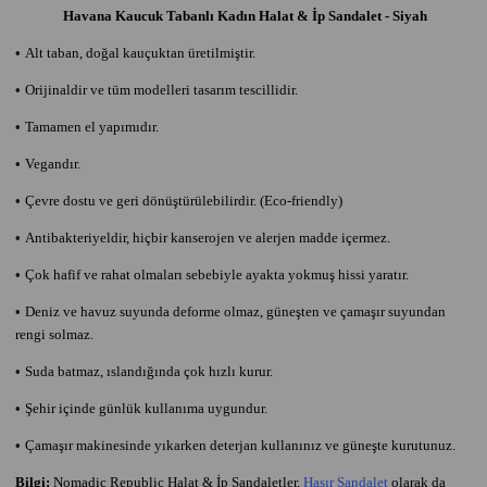
Havana Kaucuk Tabanlı Kadın Halat & İp Sandalet - Siyah
•
Alt taban, doğal kauçuktan üretilmiştir.
•
Orijinaldir ve tüm modelleri tasarım tescillidir.
•
Tamamen el yapımıdır.
•
Vegandır.
•
Çevre dostu ve geri dönüştürülebilirdir. (Eco-friendly)
•
Antibakteriyeldir, hiçbir kanserojen ve alerjen madde içermez.
•
Çok hafif ve rahat olmaları sebebiyle ayakta yokmuş hissi yaratır.
•
Deniz ve havuz suyunda deforme olmaz, güneşten ve çamaşır suyundan
rengi solmaz.
•
Suda batmaz, ıslandığında çok hızlı kurur.
•
Şehir içinde günlük kullanıma uygundur.
•
Çamaşır makinesinde yıkarken deterjan kullanınız ve güneşte kurutunuz.
Bilgi:
Nomadic Republic Halat & İp Sandaletler,
Hasır Sandalet
olarak da