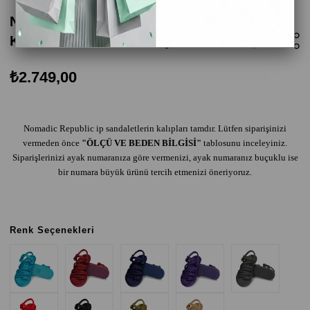
Nomadic Republic Havana Kauçuk Tabanlı
Kadın Halat Sandalet Siyah
₺2.749,00
Nomadic Republic ip sandaletlerin kalıpları tamdır. Lütfen siparişinizi
vermeden önce
"ÖLÇÜ VE BEDEN BİLGİSİ"
tablosunu inceleyiniz.
Siparişlerinizi ayak numaranıza göre vermenizi, ayak numaranız buçuklu ise
bir numara büyük ürünü tercih etmenizi öneriyoruz.
Renk Seçenekleri