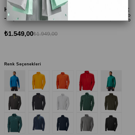
Helly Hansen Mount Polar Erkek Sweatshirt
- Açık Gri
₺1.549,00
₺1.949,00
Renk Seçenekleri