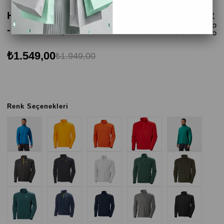
Helly Hansen Mount Polar Erkek Sweatshirt
- Orman Yeşili
₺1.549,00
₺1.949,00
Renk Seçenekleri