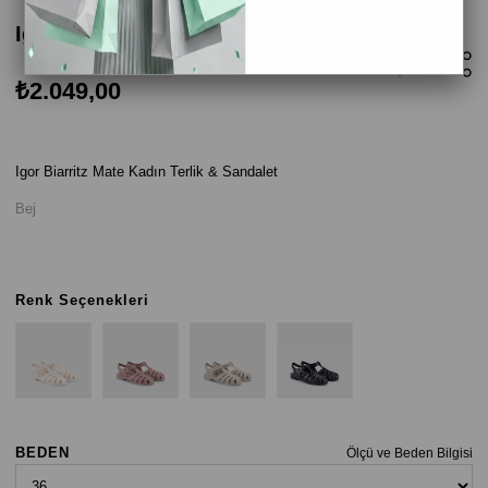
Igor Biarritz Mate Kadın Sandalet - Bej
₺2.049,00
Igor Biarritz Mate Kadın Terlik & Sandalet
Bej
Renk Seçenekleri
BEDEN
Ölçü ve Beden Bilgisi