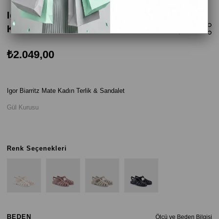
Igor Biarritz Mate Kadın Sandalet - Gül
Kurusu
₺2.049,00
Igor Biarritz Mate Kadın Terlik & Sandalet
Gül Kurusu
Renk Seçenekleri
BEDEN
Ölçü ve Beden Bilgisi