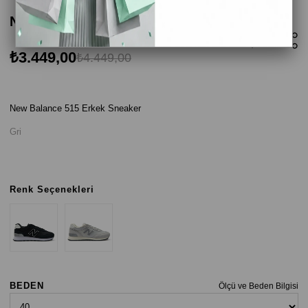
New Balance 515 Erkek Sneaker - Gri
₺3.449,00
₺4.449,00
New Balance 515 Erkek Sneaker
Gri
Renk Seçenekleri
BEDEN
Ölçü ve Beden Bilgisi