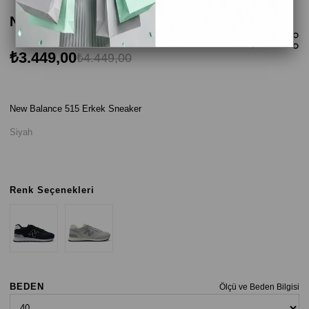
New Balance 515 Erkek Sneaker - Siyah
₺3.449,00
₺4.449,00
New Balance 515 Erkek Sneaker
Siyah
Renk Seçenekleri
BEDEN
Ölçü ve Beden Bilgisi